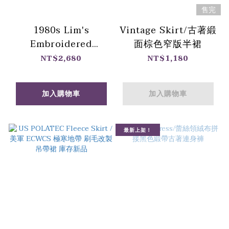
售完
1980s Lim's
Vintage Skirt/古著緞
Embroidered
面棕色窄版半裙
Jumpsuit / 80年代
NT$2,680
NT$1,180
Lim's 白色刺繡連身褲
加入購物車
加入購物車
最新上架！