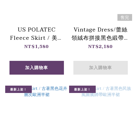
售完
US POLATEC
Vintage Dress/蕾絲
Fleece Skirt / 美軍
領絨布拼接黑色緞帶古
ECWCS 極寒地帶 刷
著連身褲
NT$1,580
NT$2,180
毛改製吊帶裙 庫存新
品
加入購物車
加入購物車
最新上架！
最新上架！