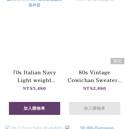
售完
70s Italian Navy
80s Vintage
Light weight
Cowichan Sweater /
Moleskin work
加拿大民族編織 考津
NT$5,480
NT$2,680
Jacket / 義大利
毛衣外套 麋鹿圖騰 灰
Moleskin 雙口袋短版
加入購物車
加入購物車
工裝外套