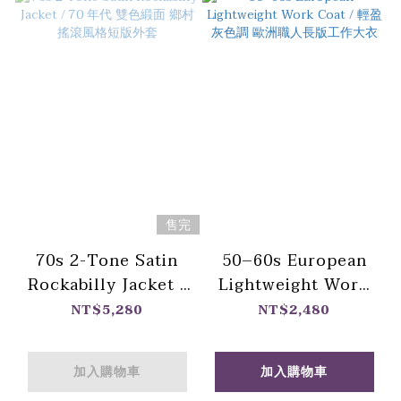
售完
70s 2-Tone Satin
50–60s European
Rockabilly Jacket /
Lightweight Work
70 年代 雙色緞面 鄉
Coat / 輕盈灰色調 歐
NT$5,280
NT$2,480
村搖滾風格短版外套
洲職人長版工作大衣
加入購物車
加入購物車