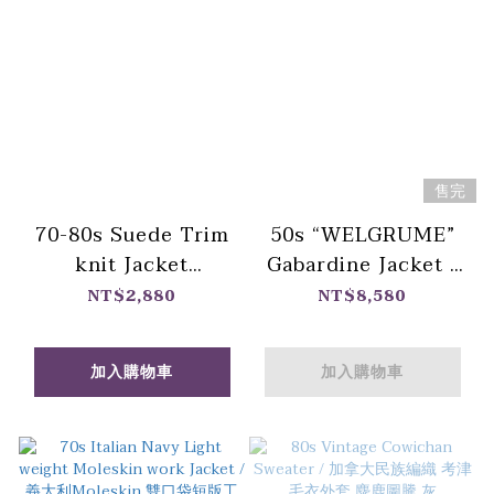
售完
70-80s Suede Trim
50s “WELGRUME”
knit Jacket
Gabardine Jacket /
"SAXONY"/ 美式西部
1950 年代 美國鄉村搖
NT$2,880
NT$8,580
麂皮拼接針織外套
滾風格 咖啡色軋別丁
外套"WELGRUME "
加入購物車
加入購物車