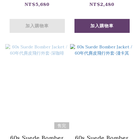
Camo Jacket / 1950
海軍公發HBT開領白
NT$5,680
NT$2,480
年代 西德邊防部隊 早
色罩衫
期兩口袋
加入購物車
加入購物車
Splittertarn 迷彩外
套
售完
60s Suede Bomber
60s Suede Bomber