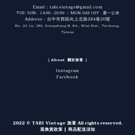
Email：tabi.vintage@gmail.com
TUE- SUN : 14:00 - 20:00 / MON: DAY OFF
. 週一公休
Address：台中市西區向上北路284巷20號
No. 20, Ln. 284, Xiangshang N. Rd., West Dist., Taichung,
Taiwan
｜About 關於旅著 ｜
Instagram
Facebook
2022 © TABI Vintage 旅著
All rights reserved.
退換貨政策
|
商品配送須知