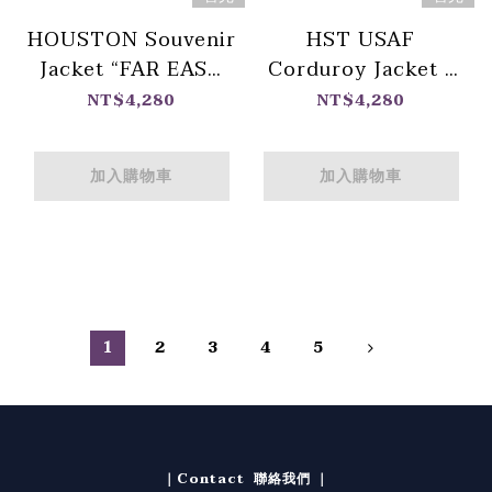
HOUSTON Souvenir
HST USAF
Jacket “FAR EAST
Corduroy Jacket /
TOUR” / 日牌
美國空軍圖騰燈芯絨外
NT$4,280
NT$4,280
HOUSTON 白色橫須
套
賀外套
加入購物車
加入購物車
1
2
3
4
5
｜Contact 聯絡我們 ｜