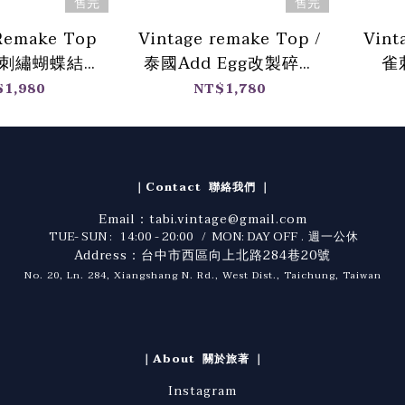
售完
售完
Remake Top
Vintage remake Top /
Vint
製刺繡蝴蝶結領
泰國Add Egg改製碎花
雀
上衣
上衣
$1,980
NT$1,780
｜Contact 聯絡我們 ｜
Email：tabi.vintage@gmail.com
TUE- SUN : 14:00 - 20:00 / MON: DAY OFF
. 週一公休
Address：台中市西區向上北路284巷20號
No. 20, Ln. 284, Xiangshang N. Rd., West Dist., Taichung, Taiwan
｜About 關於旅著 ｜
Instagram