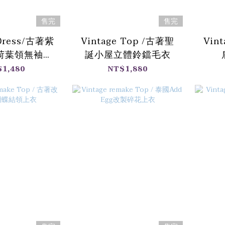
售完
售完
 Dress/古著紫
Vintage Top /古著聖
Vin
荷葉領無袖洋
誕小屋立體鈴鐺毛衣
裝
$1,480
NT$1,880