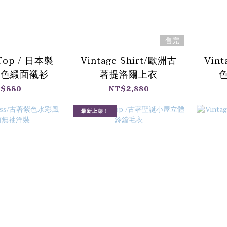
售完
 Top / 日本製
Vintage Shirt/歐洲古
Vint
欖色緞面襯衫
著提洛爾上衣
$880
NT$2,880
最新上架！