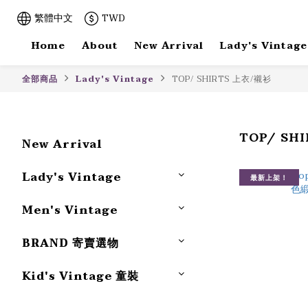
繁體中文
TWD
Home
About
New Arrival
Lady's Vintage
全部商品
Lady's Vintage
TOP/ SHIRTS 上衣/襯衫
TOP/ SH
New Arrival
Lady's Vintage
最新上架！
Men's Vintage
BRAND 寄賣選物
Kid's Vintage 童裝