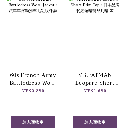
60s French Army
MR.FATMAN
Battledress Wool
Leopard Short
Jacket / 法軍軍官
Brim Cap / 日本品
NT$3,280
NT$1,680
勤務羊毛短版外套
牌 豹紋短帽簷裁判
帽-灰
加入購物車
加入購物車