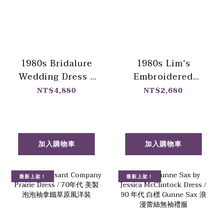
1980s Bridalure
1980s Lim's
Wedding Dress /
Embroidered
80 年代 荷葉蕾絲緞
Jumpsuit / 80年代
NT$4,880
NT$2,680
面拖襬婚紗
Lim's 白色刺繡連
身褲
加入購物車
加入購物車
最新上架！
最新上架！