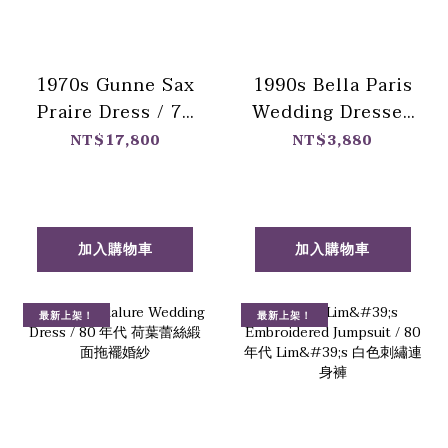
1970s Gunne Sax
1990s Bella Paris
Praire Dress / 70
Wedding Dresses
年代 改標 Gunne
/ 90 年代 童話奶油
NT$17,800
NT$3,880
Sax 莓果粉蜂鳥草
古董禮服
原風高腰長洋裝
加入購物車
加入購物車
最新上架！
最新上架！