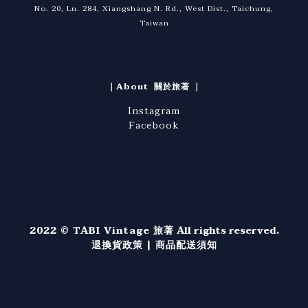
No. 20, Ln. 284, Xiangshang N. Rd., West Dist., Taichung,
Taiwan
｜About 關於旅著 ｜
Instagram
Facebook
2022 © TABI Vintage 旅著
All rights reserved.
退換貨政策
|
商品配送須知