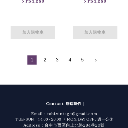
Reversible Parka
/ 美軍化學防護大衣
NT$4,280
NT$4,280
/ 美軍寒帶部隊雪地
迷彩大衣
加入購物車
加入購物車
1
2
3
4
5
｜Contact 聯絡我們 ｜
Email：tabi.vintage@gmail.com
TUE- SUN : 14:00 - 20:00 / MON: DAY OFF
. 週一公休
Address：台中市西區向上北路284巷20號