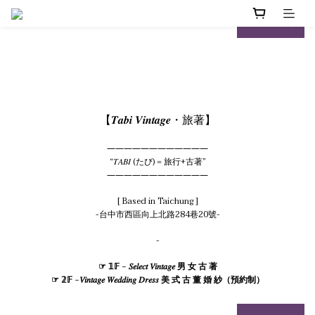
next
next
prev
prev
【
𝑻𝒂𝒃𝒊
𝑽𝒊𝒏𝒕𝒂𝒈𝒆
・旅著】
――――――――――――
“
𝑇𝐴𝐵𝐼
(
たび
)
=
旅行
+
古著
”
――――――――――――
[ Based in Taichung ]
-台中市西區向上北路284巷20號-
-
☞ 𝟙𝔽 -
𝑆𝑒𝑙𝑒𝑐𝑡
𝑉𝑖𝑛𝑡𝑎𝑔𝑒
男 女 古 著
☞
𝟚𝔽
-
𝑉𝑖𝑛𝑡𝑎𝑔𝑒
𝑊𝑒𝑑𝑑𝑖𝑛𝑔
𝐷𝑟𝑒𝑠𝑠
美 式 古 董 婚 紗（預約制）