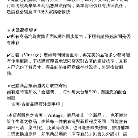
付款將視為棄單🙏商品恕無法保留，棄單需賠償且有法律責任，
敬請務必留意🙇🏻‍♀️祝大家購物愉快～
————————————
🔹★溫馨提醒★
✔️所有商品均為實體店面&網路同步販售，下標前請務必詢問是否
有庫存
✔️古着（Vintage）歷經時間彌留至今，再完美的品項多少都可能
有使用痕跡，下標購買即表示認同店家對古著的選貨標準，且客
人已充份了解尺寸、商品細節並同意保存狀況等，無退換貨服
務。
🔹已購商品限兩週內店取或寄出
如有逾時需加收「倉儲費」，每件每天台幣$20，謝謝您的配合
🙌🏻
/
｜古著
古董品購買注意事項｜
Vintage
-
本店所販售之古著（
）商品並非「全新品」、也不屬於
近年生產之物品，由於每一件的衣況與新舊程度不同，可能會有
/
局部污漬、染
褪色、泛黃等瑕疵，也可能會缺失標籤、曾縫補加
工或更換過原料，如果商品屬於「庫存新品」則會另外說明，請