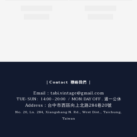
｜Contact 聯絡我們 ｜
Email：tabi.vintage@gmail.com
TUE- SUN : 14:00 - 20:00 / MON: DAY OFF
. 週一公休
Address：台中市西區向上北路284巷20號
No. 20, Ln. 284, Xiangshang N. Rd., West Dist., Taichung,
Taiwan