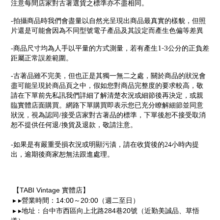
注意每間店家對古著選貨之標準亦不盡相同。
-
拍攝商品時我們會盡量以自然光呈現出商品最真實的樣貌，但照
片還是可能會因為不同型號電子產品及其設定而產生色偏等差異
1-3
-
商品尺寸均為人手以平量的方式測量，若有產生
公分的正負差
距屬正常誤差範圍。
-
古著品雖不完美，但也正是其獨一無二之處，關於商品的狀況會
盡可能呈現於商品頁之中，假如您對商品完整度的要求較高，敬
請在下單前先私訊我們詳細了解清楚衣況或細節後再決定，或親
臨實體店面購買。網路下單購買即表示您已充分瞭解細節並同意
/
狀況，視為認同
接受店家對古著品的標準，下單後恕不接受取消
/
恕不提供任何退
換貨及退款，敬請注意。
-
如果是有嚴重受損衣況或明顯污漬，請在收貨後的24小時內提
出，逾期後商家恕無法跟進處理。
TABI Vintage
【
實體店】
▸
▸
14:00
20:00
營業時間：
～
（週二至日）
▸
▸
284
20
地址：台中市西區向上北路
巷
號（近勤美誠品、草悟