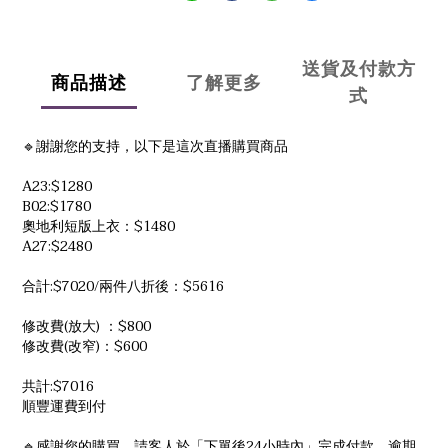
送貨及付款方
商品描述
了解更多
式
🔹謝謝您的支持，以下是這次直播購買商品
A23:$1280
B02:$1780
奧地利短版上衣：$1480
A27:$2480
合計:$7020/兩件八折後：$5616
修改費(放大) ：$800
修改費(改窄)：$600
共計:$7016
順豐運費到付
🔹感謝您的購買，請客人於「下單後24小時內」完成付款，逾期