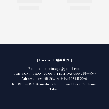
｜Contact 聯絡我們 ｜
Email：tabi.vintage@gmail.com
TUE- SUN : 14:00 - 20:00 / MON: DAY OFF
. 週一公休
Address：台中市西區向上北路284巷20號
No. 20, Ln. 284, Xiangshang N. Rd., West Dist., Taichung,
Taiwan