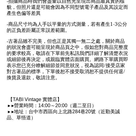
-
拍攝商品時我們會盡量以自然光呈現出商品最真實的樣
貌，但照片還是可能會因為不同型號電子產品及其設定而
產生色偏等差異
1-3
-
商品尺寸均為人手以平量的方式測量，若有產生
公分
的正負差距屬正常誤差範圍。
-
古著品雖不完美，但也正是其獨一無二之處，關於商品
的狀況會盡可能呈現於商品頁之中，假如您對商品完整度
的要求較高，敬請在下單前先私訊我們詳細了解清楚衣況
或細節後再決定，或親臨實體店面購買。網路下單購買即
/
表示您已充分瞭解細節並同意狀況，視為認同
接受店家
/
對古著品的標準，下單後恕不接受取消恕不提供任何退
換貨及退款，敬請注意。
【
TABI Vintage
實體店】
▸
▸
營業時間：
14:00
～
20:00
（週二至日）
▸
▸
地址：台中市西區向上北路
284
巷
20
號（近勤美誠
品、草悟道）