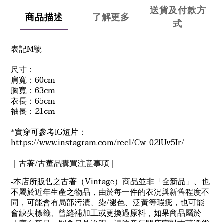
送貨及付款方
商品描述
了解更多
式
M
表記
號
尺寸：
60cm
肩寬：
63cm
胸寬：
65cm
衣長：
21cm
袖長：
*
IG
實穿可參考
短片：
https://www.instagram.com/reel/Cw_02lUv5Ir/
/
｜古著
古董品購買注意事項｜
Vintage
-
本店所販售之古著（
）商品並非「全新品」、也
不屬於近年生產之物品，由於每一件的衣況與新舊程度不
/
同，可能會有局部污漬、染
褪色、泛黃等瑕疵，也可能
會缺失標籤、曾縫補加工或更換過原料，如果商品屬於