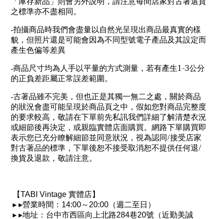
「庫存新品」則會另外說明，請注意每間店家對古著選貨
之標準亦不盡相同。
-
拍攝商品時我們會盡量以自然光呈現出商品最真實的樣
貌，但照片還是可能會因為不同型號電子產品及其設定而
產生色偏等差異
1-3
-
商品尺寸均為人手以平量的方式測量，若有產生
公分
的正負差距屬正常誤差範圍。
-
古著品雖不完美，但也正是其獨一無二之處，關於商品
的狀況會盡可能呈現於商品頁之中，假如您對商品完整度
的要求較高，敬請在下單前先私訊我們詳細了解清楚衣況
或細節後再決定，或親臨實體店面購買。網路下單購買即
/
表示您已充分瞭解細節並同意狀況，視為認同
接受店家
/
對古著品的標準，下單後恕不接受取消恕不提供任何退
換貨及退款，敬請注意。
【
TABI Vintage
實體店】
▸
▸
營業時間：
14:00
～
20:00
（週二至日）
▸
▸
地址：台中市西區向上北路
284
巷
20
號（近勤美誠