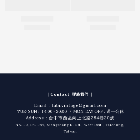
｜Contact 聯絡我們 ｜
Email：tabi.vintage@gmail.com
TUE- SUN : 14:00 - 20:00 / MON: DAY OFF
. 週一公休
Address：台中市西區向上北路284巷20號
No. 20, Ln. 284, Xiangshang N. Rd., West Dist., Taichung,
Taiwan