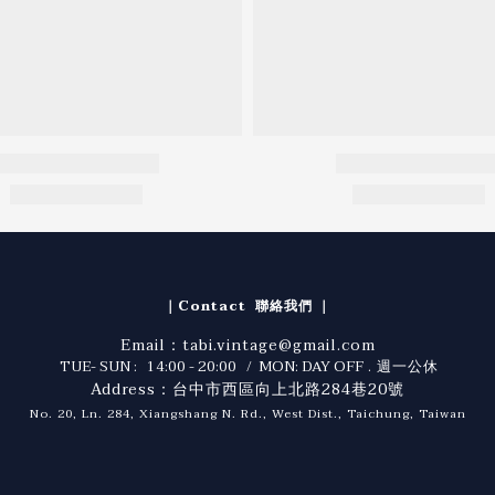
｜Contact 聯絡我們 ｜
Email：tabi.vintage@gmail.com
TUE- SUN : 14:00 - 20:00 / MON: DAY OFF
. 週一公休
Address：台中市西區向上北路284巷20號
No. 20, Ln. 284, Xiangshang N. Rd., West Dist., Taichung, Taiwan