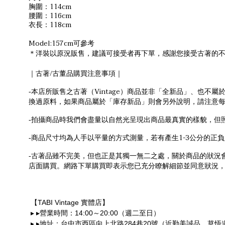
114cm
胸圍：
116cm
腰圍：
118cm
衣長：
Model:157cm
可參考
＊
洋裝以原況販售，建議可接受者再下單，感謝您接受古著的
/
｜古著
古董品購買注意事項｜
Vintage
-
本店所販售之古著（
）商品並非「全新品」、也不屬
換過原料，如果商品屬於「庫存新品」則會另外說明，請注意
-
拍攝商品時我們會盡量以自然光呈現出商品最真實的樣貌，但
1-3
-
商品尺寸均為人手以平量的方式測量，若有產生
公分的正負
-
古著品雖不完美，但也正是其獨一無二之處，關於商品的狀況
店面購買。網路下單購買即表示您已充分瞭解細節並同意狀況
TABI Vintage
【
實體店】
14:00
20:00
▸
▸
營業時間：
～
（週二至日）
284
20
▸
▸
地址：台中市西區向上北路
巷
號（近勤美誠品、草悟