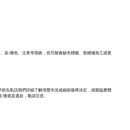
/
漬、染
褪色、泛黃等瑕疵，也可能會缺失標籤、曾縫補加工或更
單前先私訊我們詳細了解清楚衣況或細節後再決定，或親臨實體
/
退
換貨及退款，敬請注意。