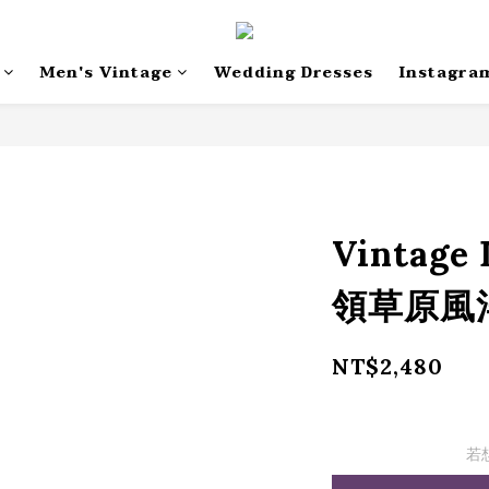
Men's Vintage
Wedding Dresses
Instagra
Vintage
領草原風
NT$2,480
若