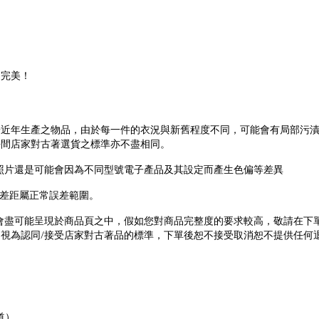
不完美！
於近年生產之物品，由於每一件的衣況與新舊程度不同，可能會有局部污
每間店家對古著選貨之標準亦不盡相同。
照片還是可能會因為不同型號電子產品及其設定而產生色偏等差異
差距屬正常誤差範圍。
會盡可能呈現於商品頁之中，假如您對商品完整度的要求較高，敬請在下
/
，視為認同
接受店家對古著品的標準，下單後恕不接受取消恕不提供任何
道）