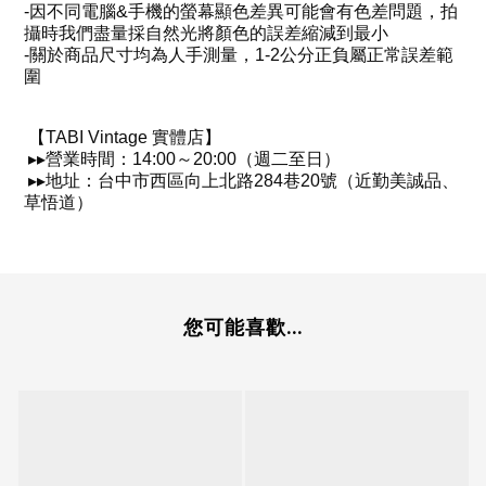
-
因不同電腦
&
手機的螢幕顯色差異可能會有色差問題，拍
攝時我們盡量採自然光將顏色的誤差縮減到最小
-
關於商品尺寸均為人手測量，
1-2
公分正負屬正常誤差範
圍
【
TABI Vintage
實體店】
▸
▸
營業時間：
14:00
～
20:00
（週二至日）
▸
▸
地址：台中市西區向上北路
284
巷
20
號（近勤美誠品、
草悟道）
您可能喜歡...