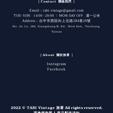
｜Contact 聯絡我們 ｜
Email：tabi.vintage@gmail.com
TUE- SUN : 14:00 - 20:00 / MON: DAY OFF
. 週一公休
Address：台中市西區向上北路284巷20號
No. 20, Ln. 284, Xiangshang N. Rd., West Dist., Taichung,
Taiwan
｜About 關於旅著 ｜
Instagram
Facebook
2022 © TABI Vintage 旅著
All rights reserved.