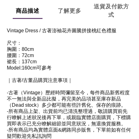
送貨及付款方
商品描述
了解更多
式
Vintage Dress /
古著澎袖花卉圖騰拼接桃紅色禮服
尺寸：
胸圍：
80cm
腰圍：
72cm
裙長：
137cm
Model:160cm
可參考
｜古著
/
古董品購買注意事項
｜
-
古著（
Vintage
）歷經時間彌留至今，每件商品新舊程度
不一無法與全新品比擬，再完美的品項甚至庫存新品
（
Dead stock
）多少都可能有些許舊化、保存的痕跡。
-
所有商品上架、出貨前均已清洗整理過，敬請購買前先
行瞭解上述狀況後再下單，或親臨實體店面購買，下標購
買即表示已充分瞭解細節並同意狀況，無退換貨服務。
-
所有商品均為實體店面
&
網路同步販售，下單前如有任何
疑問歡迎先私訊詢問