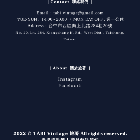
｜Contact 聯絡我們 ｜
Email：tabi.vintage@gmail.com
TUE- SUN : 14:00 - 20:00 / MON: DAY OFF
. 週一公休
Address：台中市西區向上北路284巷20號
No. 20, Ln. 284, Xiangshang N. Rd., West Dist., Taichung,
Taiwan
｜About 關於旅著 ｜
Instagram
Facebook
2022 © TABI Vintage 旅著
All rights reserved.