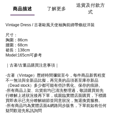
送貨及付款方
商品描述
了解更多
式
Vintage Dress /
古著歐風天使袖胸前綁帶條紋洋裝
尺寸：
胸圍：
86cm
腰圍：
68cm
裙長：
138cm
Model:165cm
可參考
｜古著
/
古董品購買注意事項
｜
-
古著（
Vintage
）歷經時間彌留至今，每件商品新舊程度
不一無法與全新品比擬，再完美的品項甚至庫存新品
（
Dead stock
）多少都可能有些許舊化、保存的痕跡。
-
所有商品上架、出貨前均已清洗整理過，敬請購買前先
行瞭解上述狀況後再下單，或親臨實體店面購買，下標購
買即表示已充分瞭解細節並同意狀況，無退換貨服務。
-
所有商品均為實體店面
&
網路同步販售，下單前如有任何
疑問歡迎先私訊詢問