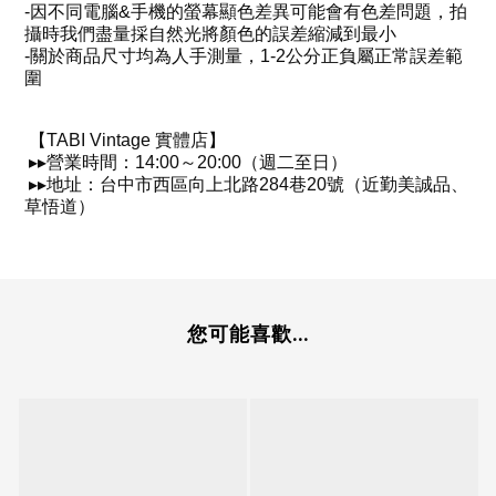
-
因不同電腦
&
手機的螢幕顯色差異可能會有色差問題，拍
攝時我們盡量採自然光將顏色的誤差縮減到最小
-
關於商品尺寸均為人手測量，
1-2
公分正負屬正常誤差範
圍
【
TABI Vintage
實體店】
▸
▸
營業時間：
14:00
～
20:00
（週二至日）
▸
▸
地址：台中市西區向上北路
284
巷
20
號（近勤美誠品、
草悟道）
您可能喜歡...