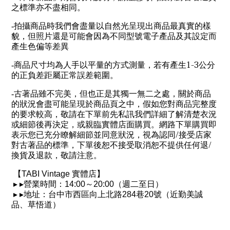
之標準亦不盡相同。
-
拍攝商品時我們會盡量以自然光呈現出商品最真實的樣
貌，但照片還是可能會因為不同型號電子產品及其設定而
產生色偏等差異
1-3
-
商品尺寸均為人手以平量的方式測量，若有產生
公分
的正負差距屬正常誤差範圍。
-
古著品雖不完美，但也正是其獨一無二之處，關於商品
的狀況會盡可能呈現於商品頁之中，假如您對商品完整度
的要求較高，敬請在下單前先私訊我們詳細了解清楚衣況
或細節後再決定，或親臨實體店面購買。網路下單購買即
/
表示您已充分瞭解細節並同意狀況，視為認同
接受店家
/
對古著品的標準，下單後恕不接受取消恕不提供任何退
換貨及退款，敬請注意。
【
TABI Vintage
實體店】
▸
▸
營業時間：
14:00
～
20:00
（週二至日）
▸
▸
地址：台中市西區向上北路
284
巷
20
號（近勤美誠
品、草悟道）