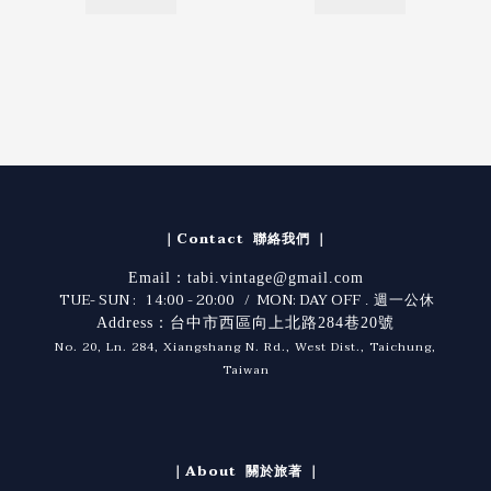
｜Contact 聯絡我們 ｜
Email：tabi.vintage@gmail.com
TUE- SUN : 14:00 - 20:00 / MON: DAY OFF
. 週一公休
Address：台中市西區向上北路284巷20號
No. 20, Ln. 284, Xiangshang N. Rd., West Dist., Taichung,
Taiwan
｜About 關於旅著 ｜