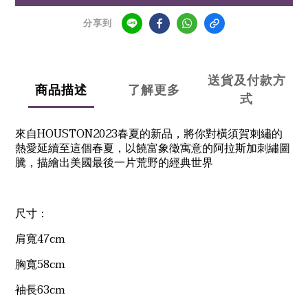
分享到
送貨及付款方
商品描述
了解更多
式
HOUSTON2023
來自
春夏的新品，將你對橫須賀刺繡的
熱愛延續至這個春夏，以饒富象徵寓意的阿拉斯加刺繡圖
騰，描繪出美國最後一片荒野的經典世界
尺寸：
47cm
肩寬
58cm
胸寬
63cm
袖長