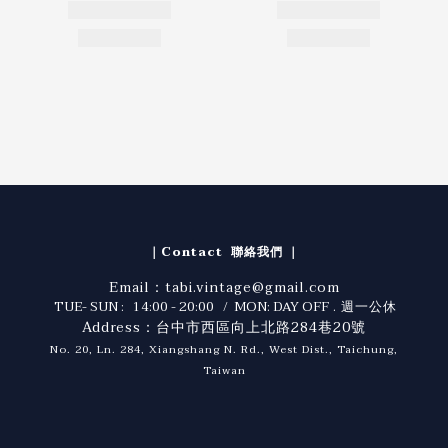
｜Contact 聯絡我們 ｜
Email：tabi.vintage@gmail.com
TUE- SUN : 14:00 - 20:00 / MON: DAY OFF
. 週一公休
Address：台中市西區向上北路284巷20號
No. 20, Ln. 284, Xiangshang N. Rd., West Dist., Taichung,
Taiwan