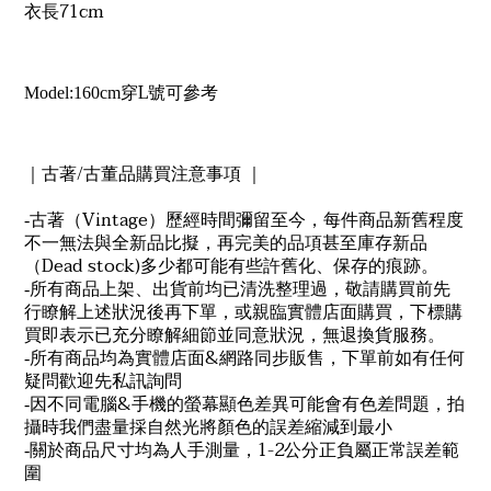
71cm
衣長
L
Model:160cm
穿
號可參考
/
｜古著
古董品購買注意事項 ｜
Vintage
-
古著（
）歷經時間彌留至今，每件商品新舊程度
不一無法與全新品比擬，再完美的品項甚至庫存新品
Dead stock)
（
多少都可能有些許舊化、保存的痕跡。
-
所有商品上架、出貨前均已清洗整理過，敬請購買前先
行瞭解上述狀況後再下單，或親臨實體店面購買，下標購
買即表示已充分瞭解細節並同意狀況，無退換貨服務。
&
-
所有商品均為實體店面
網路同步販售，下單前如有任何
疑問歡迎先私訊詢問
&
-
因不同電腦
手機的螢幕顯色差異可能會有色差問題，拍
攝時我們盡量採自然光將顏色的誤差縮減到最小
1-2
-
關於商品尺寸均為人手測量，
公分正負屬正常誤差範
圍