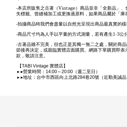
Vintage
-
本店所販售之古著（
）商品並非「全新品」、
失標籤、曾縫補加工或更換過原料，如果商品屬於「庫
-
拍攝商品時我們會盡量以自然光呈現出商品最真實的樣
1-3
-
商品尺寸均為人手以平量的方式測量，若有產生
公
-
古著品雖不完美，但也正是其獨一無二之處，關於商品
節後再決定，或親臨實體店面購買。網路下單購買即表
款，敬請注意。
【
TABI Vintage
實體店】
▸
▸
營業時間：
14:00
～
20:00
（週二至日）
▸
▸
地址：台中市西區向上北路
284
巷
20
號（近勤美誠品