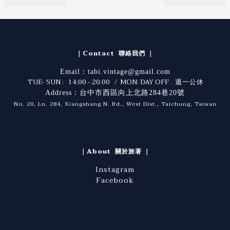
｜Contact 聯絡我們 ｜
Email：tabi.vintage@gmail.com
TUE- SUN : 14:00 - 20:00 / MON: DAY OFF
. 週一公休
Address：台中市西區向上北路284巷20號
No. 20, Ln. 284, Xiangshang N. Rd., West Dist., Taichung, Taiwan
｜About 關於旅著 ｜
Instagram
Facebook