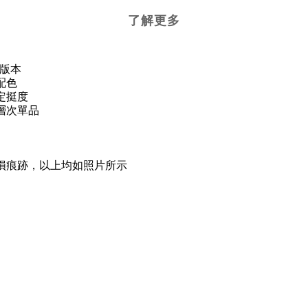
了解更多
版本
配色
定挺度
層次單品
損痕跡，以上均如照片所示