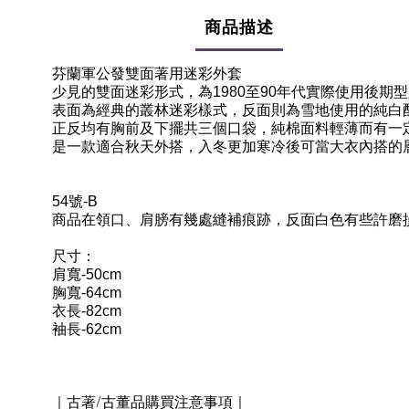
商品描述
芬蘭軍公發雙面著用迷彩外套
少見的雙面迷彩形式，為
1980
至
90
年代實際使用後期型
表面為經典的叢林迷彩樣式，反面則為雪地使用的純白
正反均有胸前及下擺共三個口袋，純棉面料輕薄而有一
是一款適合秋天外搭，入冬更加寒冷後可當大衣內搭的
54
號
-B
商品在領口、肩膀有幾處縫補痕跡，反面白色有些許磨
尺寸：
肩寬
-50cm
胸寬
-64cm
衣長
-82cm
袖長
-62cm
/
｜古著
古董品購買注意事項｜