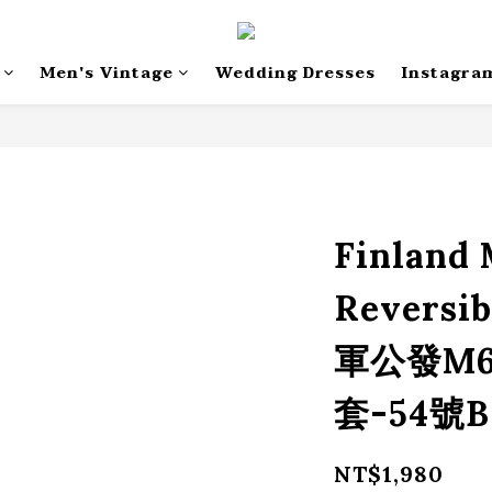
Men's Vintage
Wedding Dresses
Instagra
Finland
Reversi
軍公發M
套-54號B
NT$1,980