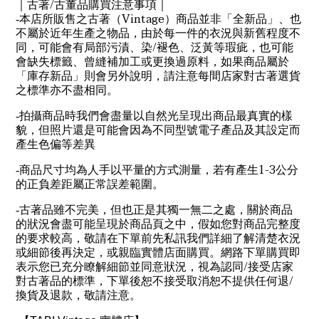
/
｜古著
古董品購買注意事項｜
Vintage
-
本店所販售之古著（
）商品並非「全新品」、也
不屬於近年生產之物品，由於每一件的衣況與新舊程度不
/
同，可能會有局部污漬、染
褪色、泛黃等瑕疵，也可能
會缺失標籤、曾縫補加工或更換過原料，如果商品屬於
「庫存新品」則會另外說明，請注意每間店家對古著選貨
之標準亦不盡相同。
-
拍攝商品時我們會盡量以自然光呈現出商品最真實的樣
貌，但照片還是可能會因為不同型號電子產品及其設定而
產生色偏等差異
1-3
-
商品尺寸均為人手以平量的方式測量，若有產生
公分
的正負差距屬正常誤差範圍。
-
古著品雖不完美，但也正是其獨一無二之處，關於商品
的狀況會盡可能呈現於商品頁之中，假如您對商品完整度
的要求較高，敬請在下單前先私訊我們詳細了解清楚衣況
或細節後再決定，或親臨實體店面購買。網路下單購買即
/
表示您已充分瞭解細節並同意狀況，視為認同
接受店家
/
對古著品的標準，下單後恕不接受取消恕不提供任何退
換貨及退款，敬請注意。