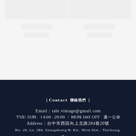
｜Contact 聯絡我們 ｜
Email：tabi.vintage@gmail.com
TUE- SUN : 14:00 - 20:00 / MON: DAY OFF
. 週一公休
Address：台中市西區向上北路284巷20號
No. 20, Ln. 284, Xiangshang N. Rd., West Dist., Taichung,