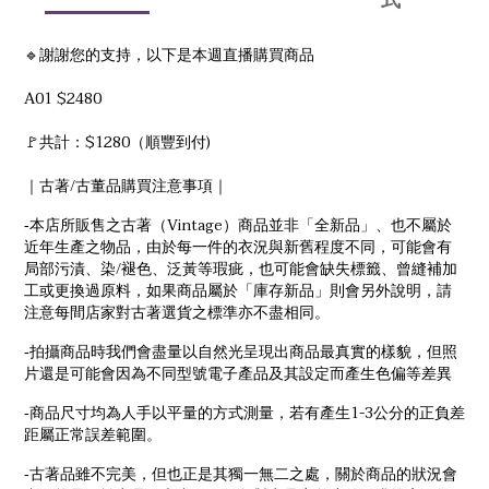
🔹謝謝您的支持，以下是本週直播購買商品
A01 $2480
🚩共計：$1280（順豐到付)
/
｜古著
古董品購買注意事項｜
Vintage
-
本店所販售之古著（
）商品並非「全新品」、也不屬於
近年生產之物品，由於每一件的衣況與新舊程度不同，可能會有
/
局部污漬、染
褪色、泛黃等瑕疵，也可能會缺失標籤、曾縫補加
工或更換過原料，如果商品屬於「庫存新品」則會另外說明，請
注意每間店家對古著選貨之標準亦不盡相同。
-
拍攝商品時我們會盡量以自然光呈現出商品最真實的樣貌，但照
片還是可能會因為不同型號電子產品及其設定而產生色偏等差異
1-3
-
商品尺寸均為人手以平量的方式測量，若有產生
公分的正負差
距屬正常誤差範圍。
-
古著品雖不完美，但也正是其獨一無二之處，關於商品的狀況會