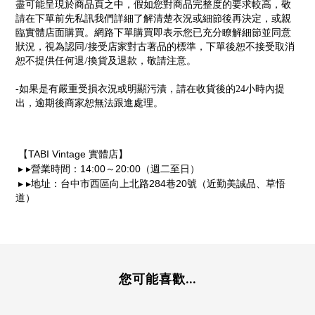
盡可能呈現於商品頁之中，假如您對商品完整度的要求較高，敬
請在下單前先私訊我們詳細了解清楚衣況或細節後再決定，或親
臨實體店面購買。網路下單購買即表示您已充分瞭解細節並同意
/
狀況，視為認同
接受店家對古著品的標準，下單後恕不接受取消
/
恕不提供任何退
換貨及退款，敬請注意。
-
如果是有嚴重受損衣況或明顯污漬，請在收貨後的24小時內提
出，逾期後商家恕無法跟進處理。
TABI Vintage
【
實體店】
14:00
20:00
▸
▸
營業時間：
～
（週二至日）
284
20
▸
▸
地址：台中市西區向上北路
巷
號（近勤美誠品、草悟
道）
您可能喜歡...