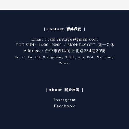
｜Contact 聯絡我們 ｜
Email：tabi.vintage@gmail.com
TUE- SUN : 14:00 - 20:00 / MON: DAY OFF
. 週一公休
Address：台中市西區向上北路284巷20號
No. 20, Ln. 284, Xiangshang N. Rd., West Dist., Taichung,
Taiwan
｜About 關於旅著 ｜
Instagram
Facebook