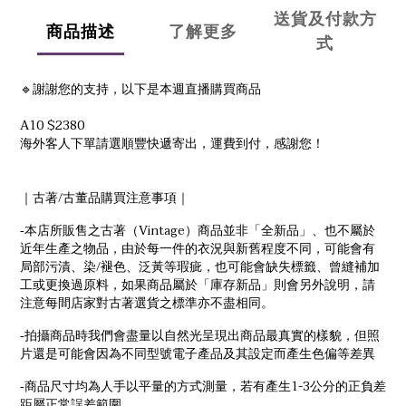
送貨及付款方
商品描述
了解更多
式
🔹謝謝您的支持，以下是本週直播購買商品
A10 $2380
海外客人下單請選順豐快遞寄出，運費到付，感謝您！
/
｜古著
古董品購買注意事項｜
Vintage
-
本店所販售之古著（
）商品並非「全新品」、也不屬於
近年生產之物品，由於每一件的衣況與新舊程度不同，可能會有
/
局部污漬、染
褪色、泛黃等瑕疵，也可能會缺失標籤、曾縫補加
工或更換過原料，如果商品屬於「庫存新品」則會另外說明，請
注意每間店家對古著選貨之標準亦不盡相同。
-
拍攝商品時我們會盡量以自然光呈現出商品最真實的樣貌，但照
片還是可能會因為不同型號電子產品及其設定而產生色偏等差異
1-3
-
商品尺寸均為人手以平量的方式測量，若有產生
公分的正負差
距屬正常誤差範圍。