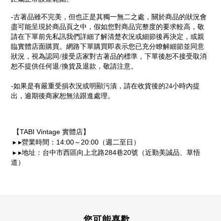
-
古著品雖不完美，但也正是其獨一無二之處，關於商品的狀況會
盡可能呈現於商品頁之中，假如您對商品完整度的要求較高，敬
請在下單前先私訊我們詳細了解清楚衣況或細節後再決定，或親
臨實體店面購買。網路下單購買即表示您已充分瞭解細節並同意
/
狀況，視為認同
接受店家對古著品的標準，下單後恕不接受取消
/
恕不提供任何退
換貨及退款，敬請注意。
-
如果是有嚴重受損衣況或明顯污漬，請在收貨後的24小時內提
出，逾期後商家恕無法跟進處理。
TABI Vintage
【
實體店】
14:00
20:00
▸
▸
營業時間：
～
（週二至日）
284
20
▸
▸
地址：台中市西區向上北路
巷
號（近勤美誠品、草悟
道）
您可能喜歡...