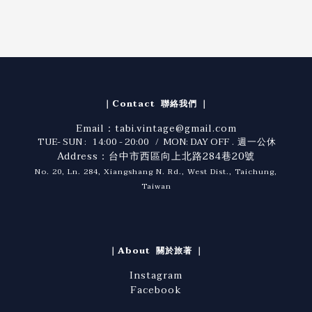
｜Contact 聯絡我們 ｜
Email：tabi.vintage@gmail.com
TUE- SUN : 14:00 - 20:00 / MON: DAY OFF
. 週一公休
Address：台中市西區向上北路284巷20號
No. 20, Ln. 284, Xiangshang N. Rd., West Dist., Taichung,
Taiwan
｜About 關於旅著 ｜
Instagram
Facebook