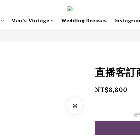
Men's Vintage
Wedding Dresses
Instagra
直播客訂商
NT$8,800
若