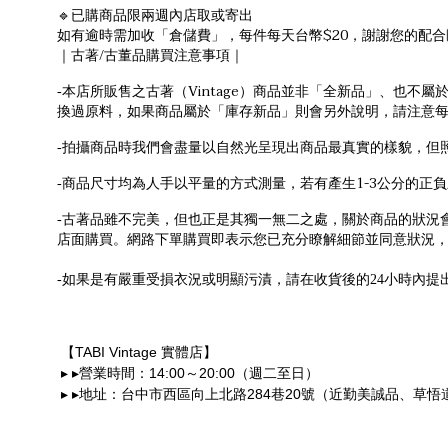
🔹已購商品限兩週內店取或寄出
如有逾時需加收「倉儲費」，每件每天台幣$20，謝謝您的配合
/
｜古著
古董品購買注意事項｜
Vintage
-
本店所販售之古著（
）商品並非「全新品」、也不屬
換過原料，如果商品屬於「庫存新品」則會另外說明，請注意
-
拍攝商品時我們會盡量以自然光呈現出商品最真實的樣貌，但
1-3
-
商品尺寸均為人手以平量的方式測量，若有產生
公分的正負
-
古著品雖不完美，但也正是其獨一無二之處，關於商品的狀況
店面購買。網路下單購買即表示您已充分瞭解細節並同意狀況
-
如果是有嚴重受損衣況或明顯污漬，請在收貨後的24小時內提
TABI Vintage
【
實體店】
▸
▸
14:00
20:00
營業時間：
～
（週二至日）
▸
▸
284
20
地址：台中市西區向上北路
巷
號（近勤美誠品、草悟