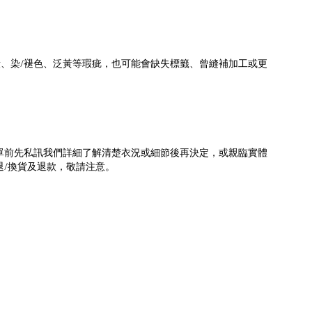
/
漬、染
褪色、泛黃等瑕疵，也可能會缺失標籤、曾縫補加工或更
單前先私訊我們詳細了解清楚衣況或細節後再決定，或親臨實體
/
退
換貨及退款，敬請注意。