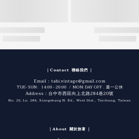
｜Contact 聯絡我們 ｜
Email：tabi.vintage@gmail.com
TUE- SUN : 14:00 - 20:00 / MON: DAY OFF
. 週一公休
Address：台中市西區向上北路284巷20號
No. 20, Ln. 284, Xiangshang N. Rd., West Dist., Taichung, Taiwan
｜About 關於旅著 ｜