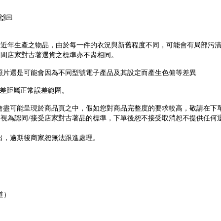
🏻
於近年生產之物品，由於每一件的衣況與新舊程度不同，可能會有局部污
每間店家對古著選貨之標準亦不盡相同。
照片還是可能會因為不同型號電子產品及其設定而產生色偏等差異
差距屬正常誤差範圍。
會盡可能呈現於商品頁之中，假如您對商品完整度的要求較高，敬請在下
/
，視為認同
接受店家對古著品的標準，下單後恕不接受取消恕不提供任何
出，逾期後商家恕無法跟進處理。
道）