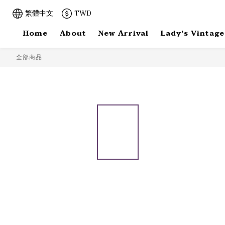
繁體中文
TWD
Home
About
New Arrival
Lady's Vintage
全部商品