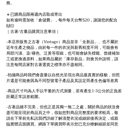
務。
🔹已購商品限兩週內店取或寄出
如有逾時需加收「倉儲費」，每件每天台幣$20，謝謝您的配合
🙌🏻
/
｜古著
古董品購買注意事項｜
Vintage
-
本店所販售之古著（
）商品並非「全新品」、也不屬於
近年生產之物品，由於每一件的衣況與新舊程度不同，可能會有
/
局部污漬、染
褪色、泛黃等瑕疵，也可能會缺失標籤、曾縫補加
工或更換過原料，如果商品屬於「庫存新品」則會另外說明，請
注意每間店家對古著選貨之標準亦不盡相同。
-
拍攝商品時我們會盡量以自然光呈現出商品最真實的樣貌，但照
片還是可能會因為不同型號電子產品及其設定而產生色偏等差異
1-3
-
商品尺寸均為人手以平量的方式測量，若有產生
公分的正負差
距屬正常誤差範圍。
-
古著品雖不完美，但也正是其獨一無二之處，關於商品的狀況會
盡可能呈現於商品頁之中，假如您對商品完整度的要求較高，敬
請在下單前先私訊我們詳細了解清楚衣況或細節後再決定，或親
臨實體店面購買。網路下單購買即表示您已充分瞭解細節並同意