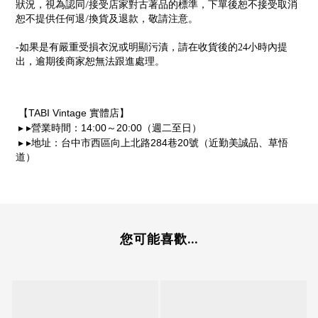
/
狀況，視為認同
接受店家對古著品的標準，下單後恕不接受取消
/
恕不提供任何退
換貨及退款，敬請注意。
-
如果是有嚴重受損衣況或明顯污漬，請在收貨後的24小時內提
出，逾期後商家恕無法跟進處理。
TABI Vintage
【
實體店】
▸
▸
14:00
20:00
營業時間：
～
（週二至日）
▸
▸
284
20
地址：台中市西區向上北路
巷
號（近勤美誠品、草悟
道）
您可能喜歡...