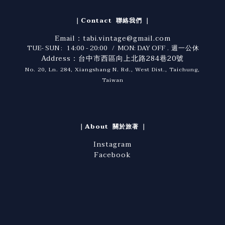
｜Contact 聯絡我們 ｜
Email：tabi.vintage@gmail.com
TUE- SUN : 14:00 - 20:00 / MON: DAY OFF
. 週一公休
Address：台中市西區向上北路284巷20號
No. 20, Ln. 284, Xiangshang N. Rd., West Dist., Taichung,
Taiwan
｜About 關於旅著 ｜
Instagram
Facebook