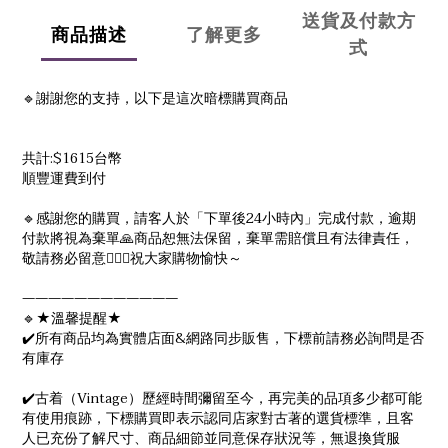
送貨及付款方
商品描述
了解更多
式
🔹謝謝您的支持，以下是這次暗標購買商品
共計:$1615台幣
順豐運費到付
🔹感謝您的購買，請客人於「下單後24小時內」完成付款，逾期
付款將視為棄單🙏商品恕無法保留，棄單需賠償且有法律責任，
敬請務必留意🙇🏻‍♀️祝大家購物愉快～
————————————
🔹★溫馨提醒★
✔️所有商品均為實體店面&網路同步販售，下標前請務必詢問是否
有庫存
✔️古着（Vintage）歷經時間彌留至今，再完美的品項多少都可能
有使用痕跡，下標購買即表示認同店家對古著的選貨標準，且客
人已充份了解尺寸、商品細節並同意保存狀況等，無退換貨服