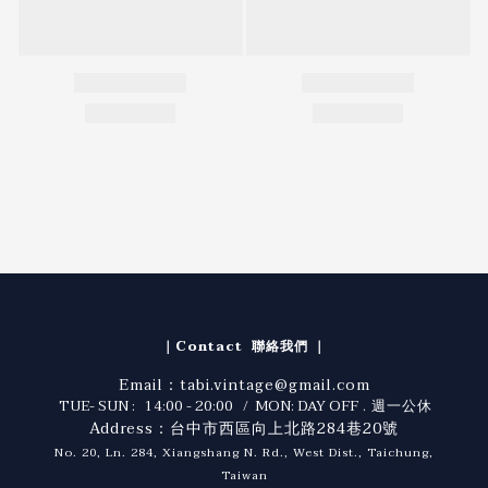
｜Contact 聯絡我們 ｜
Email：tabi.vintage@gmail.com
TUE- SUN : 14:00 - 20:00 / MON: DAY OFF
. 週一公休
Address：台中市西區向上北路284巷20號
No. 20, Ln. 284, Xiangshang N. Rd., West Dist., Taichung,
Taiwan