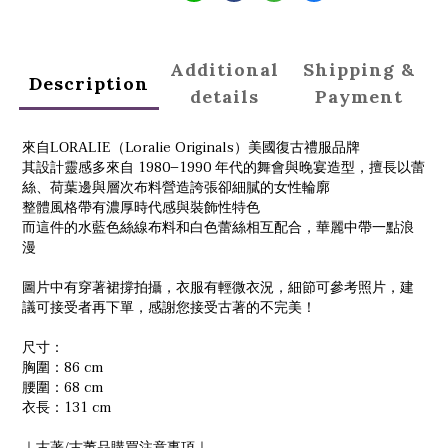
Additional
Shipping &
Description
details
Payment
來自
（Loralie Originals）美國復古禮服品牌
LORALIE
其設計靈感多來自 1980–1990 年代的舞會與晚宴造型，擅長以蕾
絲、荷葉邊與層次布料營造誇張卻細膩的女性輪廓
整體風格帶有濃厚時代感與裝飾性特色
而這件的水藍色絲線布料和白色蕾絲相互配合，華麗中帶一點浪
漫
圖片中有穿著裙撐拍攝，衣服有輕微衣況，
細節可參考照片，建
議可接受者再下單，感謝您接受古著的不完美！
尺寸：
胸圍：86 cm
腰圍：68 cm
衣長：131 cm
/
｜古著
古董品購買注意事項｜