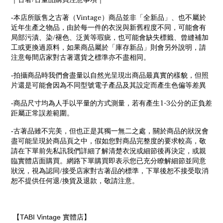
Vintage
-
本店所販售之古著（
）商品並非「全新品」、也不屬於
近年生產之物品，由於每一件的衣況與新舊程度不同，可能會有
/
局部污漬、染
褪色、泛黃等瑕疵，也可能會缺失標籤、曾縫補加
工或更換過原料，如果商品屬於「庫存新品」則會另外說明，請
注意每間店家對古著選貨之標準亦不盡相同。
-
拍攝商品時我們會盡量以自然光呈現出商品最真實的樣貌，但照
片還是可能會因為不同型號電子產品及其設定而產生色偏等差異
1-3
-
商品尺寸均為人手以平量的方式測量，若有產生
公分的正負差
距屬正常誤差範圍。
-
古著品雖不完美，但也正是其獨一無二之處，關於商品的狀況會
盡可能呈現於商品頁之中，假如您對商品完整度的要求較高，敬
請在下單前先私訊我們詳細了解清楚衣況或細節後再決定，或親
臨實體店面購買。網路下單購買即表示您已充分瞭解細節並同意
/
狀況，視為認同
接受店家對古著品的標準，下單後恕不接受取消
/
恕不提供任何退
換貨及退款，敬請注意。
TABI Vintage
【
實體店】