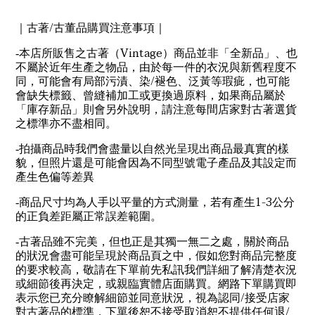
/
｜古著
古董品購買注意事項｜
Vintage
-
本店所販售之古著（
）商品並非「全新品」、也
不屬於近年生產之物品，由於每一件的衣況與新舊程度不
/
同，可能會有局部污漬、染
褪色、泛黃等瑕疵，也可能
會缺失標籤、曾縫補加工或更換過原料，如果商品屬於
「庫存新品」則會另外說明，請注意每間店家對古著選貨
之標準亦不盡相同。
-
拍攝商品時我們會盡量以自然光呈現出商品最真實的樣
貌，但照片還是可能會因為不同型號電子產品及其設定而
產生色偏等差異
1-3
-
商品尺寸均為人手以平量的方式測量，若有產生
公分
的正負差距屬正常誤差範圍。
-
古著品雖不完美，但也正是其獨一無二之處，關於商品
的狀況會盡可能呈現於商品頁之中，假如您對商品完整度
的要求較高，敬請在下單前先私訊我們詳細了解清楚衣況
或細節後再決定，或親臨實體店面購買。網路下單購買即
/
表示您已充分瞭解細節並同意狀況，視為認同
接受店家
/
對古著品的標準，下單後恕不接受取消恕不提供任何退