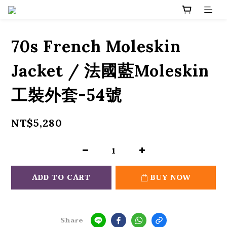
70s French Moleskin
Jacket / 法國藍Moleskin
工裝外套-54號
NT$5,280
ADD TO CART
BUY NOW
Share