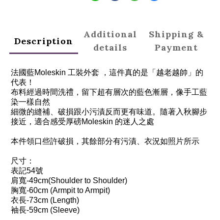
Additional
Shipping &
Description
details
Payment
法國藍
Moleskin
工裝外套
，這件真的是「越老越帥」的
代表！
布料經過時間洗禮，留下超有層次的藍色漸層，像手工藍
染一樣自然
細微的縫補、破損跟小污漬反而更有味道。隨著入秋腳步
接近，適合感受厚磅
Moleskin
的迷人之處
本件領口些許破損，其餘部分有污漬、衣況如照片所示
尺寸：
表記
54
號
肩寬
-49cm(Shoulder to Shoulder)
胸寬
-60cm (Armpit to Armpit)
衣長
-73cm (Length)
袖長
-59cm (Sleeve)