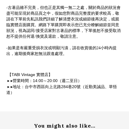
-
古著品雖不完美，但也正是其獨一無二之處，關於商品的狀況會
盡可能呈現於商品頁之中，假如您對商品完整度的要求較高，敬
請在下單前先私訊我們詳細了解清楚衣況或細節後再決定，或親
臨實體店面購買。網路下單購買即表示您已充分瞭解細節並同意
/
狀況，視為認同
接受店家對古著品的標準，下單後恕不接受取消
/
恕不提供任何退
換貨及退款，敬請注意。
-
如果是有嚴重受損衣況或明顯污漬，請在收貨後的24小時內提
出，逾期後商家恕無法跟進處理。
TABI Vintage
【
實體店】
14:00
20:00
▸
▸
營業時間：
～
（週二至日）
284
20
▸
▸
地址：台中市西區向上北路
巷
號（近勤美誠品、草悟
道）
You might also like...