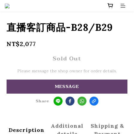
直播客訂商品-B28/B29
NT$2,077
Sold Out
Please message the shop owner for order details.
MESSAGE
Share
Additional
Shipping &
Description
details
Payment