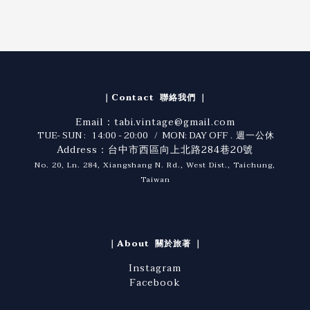
｜Contact 聯絡我們 ｜
Email：tabi.vintage@gmail.com
TUE- SUN : 14:00 - 20:00 / MON: DAY OFF
. 週一公休
Address：台中市西區向上北路284巷20號
No. 20, Ln. 284, Xiangshang N. Rd., West Dist., Taichung,
Taiwan
｜About 關於旅著 ｜
Instagram
Facebook