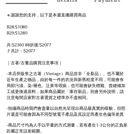
🔹謝謝您的支持，以下是本週直播購買商品
B28:$1080
B29:$1280
共:$2360 88折後:$2077
🚩共計：$2077
/
｜古著
古董品購買注意事項｜
Vintage
-
本店所販售之古著（
）商品並非「全新品」、也不屬於
近年生產之物品，由於每一件的衣況與新舊程度不同，可能會有
/
局部污漬、染
褪色、泛黃等瑕疵，也可能會缺失標籤、曾縫補加
工或更換過原料，如果商品屬於「庫存新品」則會另外說明，請
注意每間店家對古著選貨之標準亦不盡相同。
-
拍攝商品時我們會盡量以自然光呈現出商品最真實的樣貌，但照
片還是可能會因為不同型號電子產品及其設定而產生色偏等差異
1-3
-
商品尺寸均為人手以平量的方式測量，若有產生
公分的正負差
距屬正常誤差範圍。