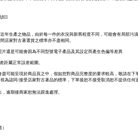
🏻
於近年生產之物品，由於每一件的衣況與新舊程度不同，可能會有局部污
每間店家對古著選貨之標準亦不盡相同。
照片還是可能會因為不同型號電子產品及其設定而產生色偏等差異
差距屬正常誤差範圍。
會盡可能呈現於商品頁之中，假如您對商品完整度的要求較高，敬請在下
/
，視為認同
接受店家對古著品的標準，下單後恕不接受取消恕不提供任何
出，逾期後商家恕無法跟進處理。
道）