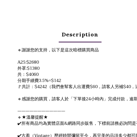
Description
🔹謝謝您的支持，以下是這次暗標購買商品
A25:$2680
外罩:$1380
共：$4060
分期手續費3.5%=$142
🚩共計：$4242（我們會幫客人出運費$60，請客人另補$4
🔹感謝您的購買，請客人於「下單後24小時內」完成付款，逾期付
————————————
🔹★溫馨提醒★
✔️所有商品均為實體店面&網路同步販售，下標前請務必詢問是
✔️古着（Vintage）歷經時間彌留至今，再完美的品項多