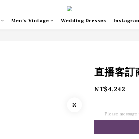
Men's Vintage
Wedding Dresses
Instagra
直播客訂商
NT$4,242
Please message t