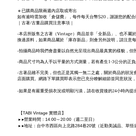
🔹已購商品限兩週內店取或寄出
如有逾時需加收「倉儲費」，每件每天台幣$20，謝謝您的配合
/
｜古著
古董品購買注意事項｜
Vintage
-
本店所販售之古著（
）商品並非「全新品」、也不屬
換過原料，如果商品屬於「庫存新品」則會另外說明，請注意
-
拍攝商品時我們會盡量以自然光呈現出商品最真實的樣貌，但
1-3
-
商品尺寸均為人手以平量的方式測量，若有產生
公分的正負
-
古著品雖不完美，但也正是其獨一無二之處，關於商品的狀況
店面購買。網路下單購買即表示您已充分瞭解細節並同意狀況
-
如果是有嚴重受損衣況或明顯污漬，請在收貨後的24小時內提
TABI Vintage
【
實體店】
▸
▸
14:00
20:00
營業時間：
～
（週二至日）
▸
▸
284
20
地址：台中市西區向上北路
巷
號（近勤美誠品、草悟