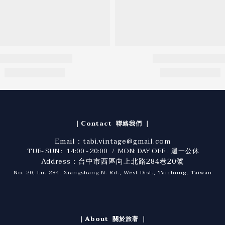
｜Contact 聯絡我們 ｜
Email：tabi.vintage@gmail.com
TUE- SUN : 14:00 - 20:00 / MON: DAY OFF
. 週一公休
Address：台中市西區向上北路284巷20號
No. 20, Ln. 284, Xiangshang N. Rd., West Dist., Taichung, Taiwan
｜About 關於旅著 ｜