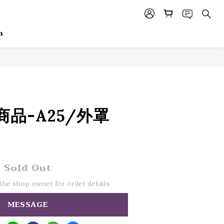
m
品-A25/外罩
Sold Out
he shop owner for order details.
MESSAGE