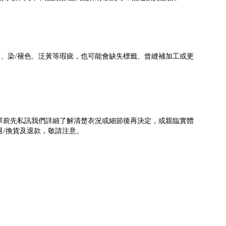
/
漬、染
褪色、泛黃等瑕疵，也可能會缺失標籤、曾縫補加工或更
單前先私訊我們詳細了解清楚衣況或細節後再決定，或親臨實體
/
退
換貨及退款，敬請注意。