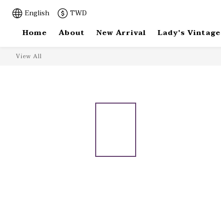
English
TWD
Home
About
New Arrival
Lady's Vintage
View All